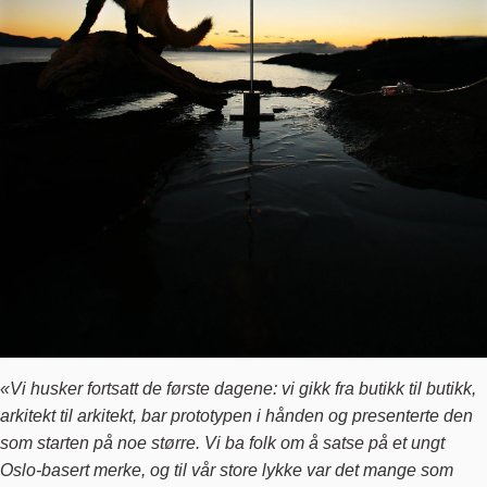
«Vi husker fortsatt de første dagene: vi gikk fra butikk til butikk,
arkitekt til arkitekt, bar prototypen i hånden og presenterte den
som starten på noe større. Vi ba folk om å satse på et ungt
Oslo-basert merke, og til vår store lykke var det mange som