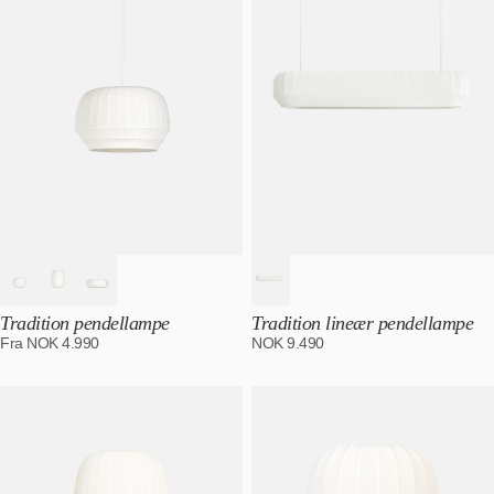
Alfabetisk, Å-A
Pris, lav til høy
Pris, høy til lav
Dato, gammel til ny
Dato, ny til gammel
Tradition pendellampe
Tradition lineær pendellampe
Fra
NOK
4.990
NOK
9.490