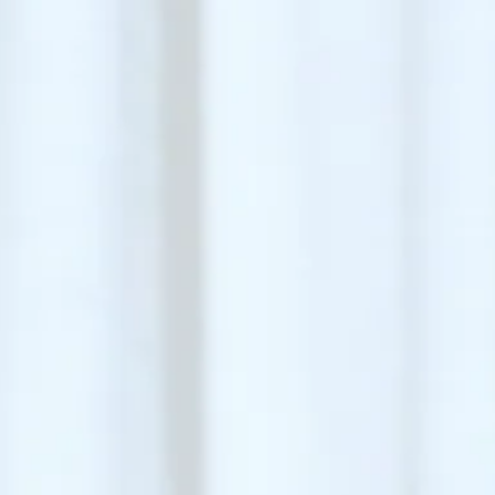
Utvalgte serier
Fremhevede serier
Utvalgte serier
Professionals
Hifive
Birdy
Nest
B2B-portal
Loud
Blush
Oasis
Nedlastingssenter
Expand
Over Me
Row
Pressemeldinger
Gem
Tradition
Echo
Daybe
Buddy