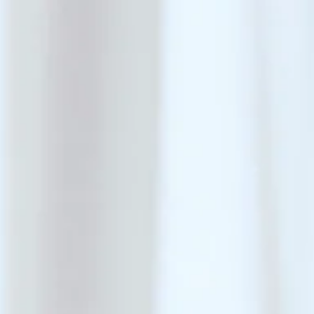
Kategorier
Kategorier
Kategorier
Om oss
Høydepunkter
Høydepunkter
Høydepunkter
Service
Sittemøbler
Gulvlamper
Blomstertilbehør
Designere
Bestselgere
Bestselgere
Bestselgere
Butikker
Bord
Bordlamper
Speil
Journal
Nyheter
Nyheter
Nyheter
Vedlikehold
Oppbevaring
Vegglamper
Lysestaker
Lookbooks
Reservedeler
Retur
Daybe Dining Modular
Pendellamper
Brett og fat
Om oss
Kontakt
Portable lamper
Tepper
Utendørslamper
Pledd og puter
Utforsk alt innen Møbler
Tilbehør
Utforsk alt innen Belysning
Utforsk alt innen Interiør