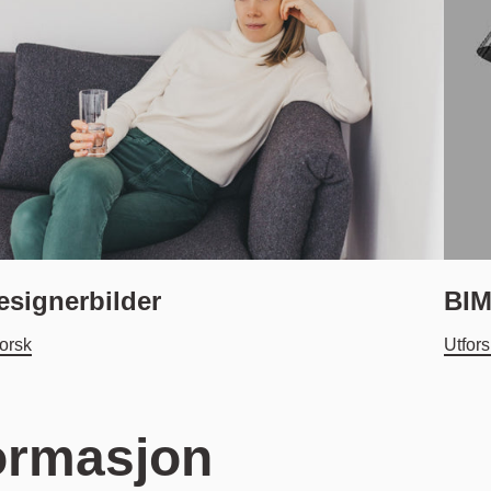
esignerbilder
BIM 
forsk
Utfor
formasjon