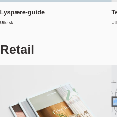
Lyspære-guide
T
Utforsk
Ut
Retail