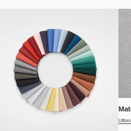
Mat
Utfor