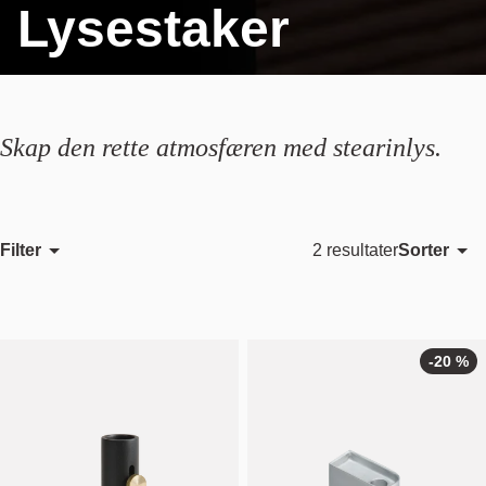
Lysestaker
Skap den rette atmosfæren med stearinlys.
Filter
Sorter
2 resultater
Utvalgt
Mest relevant
Bestselgende
-20 %
Alfabetisk, A-Z
Alfabetisk, Å-A
Pris, lav til høy
Pris, høy til lav
Dato, gammel til ny