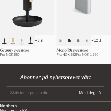
Dato, ny til gammel
+ 8 til
+ 12 til
Granny lysestake
Monolith lysestake
Fra
NOK
550
Fra
NOK
952
Fra
NOK
1.190
Abonner på nyhetsbrevet vårt
Northern
Northern.no AS