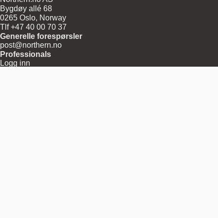
Bygdøy allé 68
0265 Oslo, Norway
Tlf +47 40 00 70 37
Generelle forespørsler
post@northern.no
Professionals
Logg inn
Meny
Om
Frakt
Returvarer
Vilkår og betingelser
Personvern og informasjonskapsler
Nedlastingssenter
Pressemeldinger
Kontakt
Region
Norge
Betal med