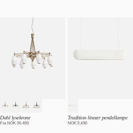
Utvalgt
Mest relevant
Bestselgende
Alfabetisk, A-Z
Alfabetisk, Å-A
Pris, lav til høy
Pris, høy til lav
Dato, gammel til ny
Dato, ny til gammel
Dahl lysekrone
Tradition lineær pendellampe
Fra
NOK
36.490
NOK
9.490