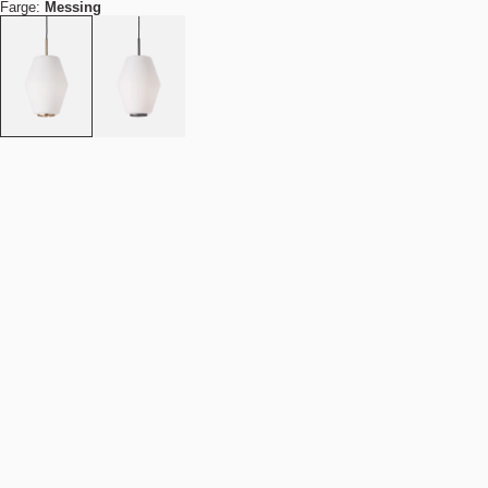
Farge:
Messing
Antall
-
+
Legg i handlekurv
NOK 4.490
Estimert forsendelsesdato:
August 11, 2026
Finn din nærmeste butikk