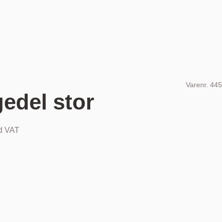
Varenr.
445
edel stor
nd VAT