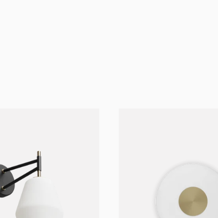
ssen
Morten & Jonas
Ove Rogne & Trond Svendgård