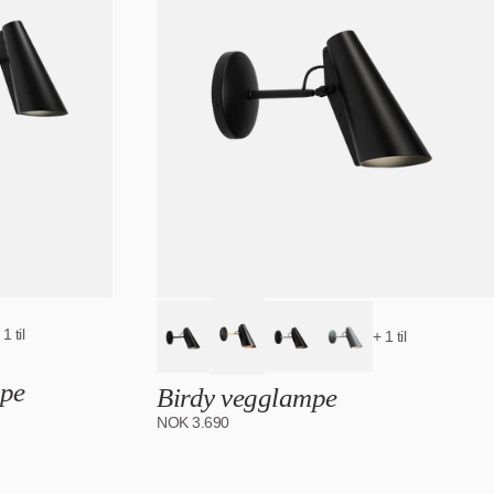
 1 til
+ 1 til
mpe
Birdy vegglampe
NOK
3.690