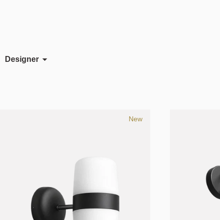
Designer
Birger Dahl
Felix Isidorsson
Mads Sætter-La
New