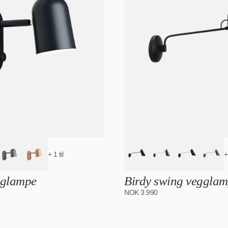
+ 1 til
+
gglampe
Birdy swing veggla
NOK
3.990