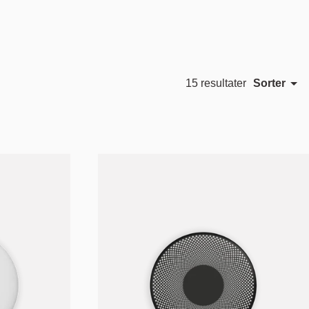
Sorter
15 resultater
Utvalgt
Sven I. Dysthe
YUUE
Mest relevant
Bestselgende
Alfabetisk, A-Z
Alfabetisk, Å-A
Pris, lav til høy
Pris, høy til lav
Dato, gammel til ny
Dato, ny til gammel