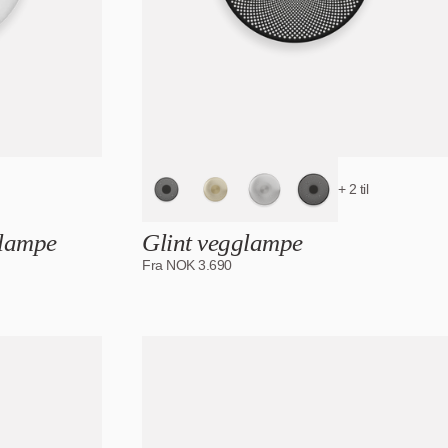
+ 2 til
glampe
Glint vegglampe
Fra
NOK
3.690