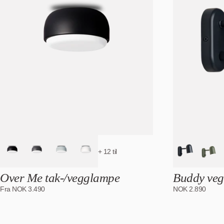
+ 12 til
Over Me tak-/vegglampe
Buddy ve
Fra
NOK
3.490
NOK
2.890