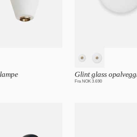
glampe
Glint glass opalveg
Fra
NOK
3.690