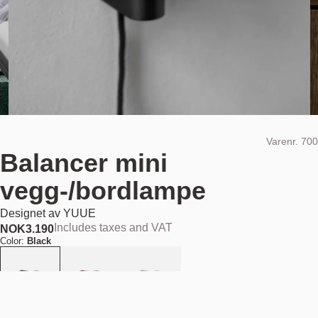
Varenr.
700
Balancer mini
vegg-/bordlampe
Designet av
YUUE
Includes taxes and VAT
NOK
3.190
Color:
Black