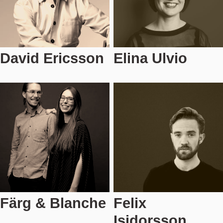
David Ericsson
Elina Ulvio
Färg & Blanche
Felix
Isidorsson