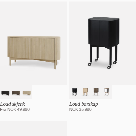
Mest relevant
Bestselgende
Alfabetisk, A-Z
Alfabetisk, Å-A
Pris, lav til høy
Pris, høy til lav
Dato, gammel til ny
Dato, ny til gammel
Loud skjenk
Loud barskap
Fra
NOK
49.990
NOK
35.990