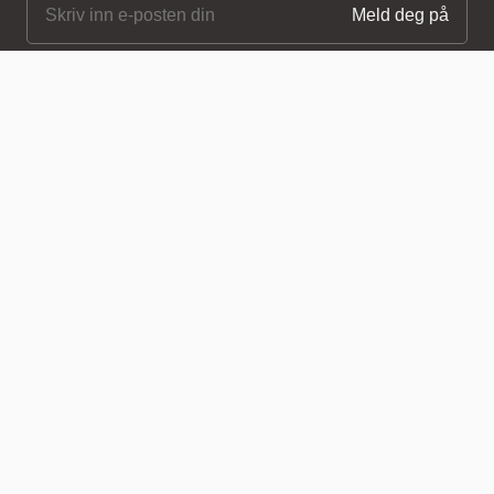
Northern
Northern.no AS
Bygdøy allé 68
0265 Oslo, Norway
Tlf +47 40 00 70 37
Generelle forespørsler
post@northern.no
Professionals
Logg inn
Meny
Om
Frakt
Returvarer
Vilkår og betingelser
Personvern og informasjonskapsler
Nedlastingssenter
Pressemeldinger
Kontakt
Region