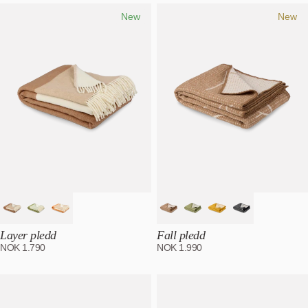
Mest relevant
Bestselgende
New
New
Alfabetisk, A-Z
Alfabetisk, Å-A
Pris, lav til høy
Pris, høy til lav
Dato, gammel til ny
Dato, ny til gammel
Layer pledd
Fall pledd
NOK
1.790
NOK
1.990