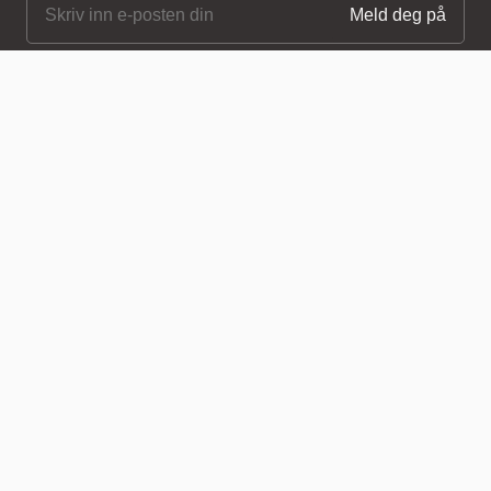
Northern
Northern.no AS
Bygdøy allé 68
0265 Oslo, Norway
Tlf +47 40 00 70 37
Generelle forespørsler
post@northern.no
Professionals
Logg inn
Meny
Om
Frakt
Returvarer
Vilkår og betingelser
Personvern og informasjonskapsler
Nedlastingssenter
Pressemeldinger
Kontakt
Region