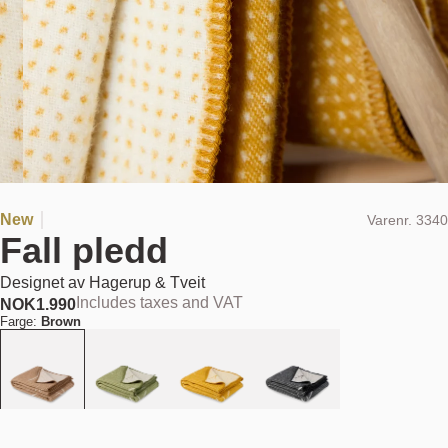
New
Varenr.
3340
Fall pledd
Designet av
Hagerup & Tveit
Includes taxes and VAT
NOK
1.990
Farge:
Brown