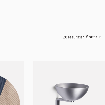
Sorter
26 resultater
Utvalgt
Hagerup & Tveit
Jomi Evers
Mest relevant
Bestselgende
 Kyte
Alfabetisk, A-Z
Alfabetisk, Å-A
Pris, lav til høy
Pris, høy til lav
Dato, gammel til ny
Dato, ny til gammel