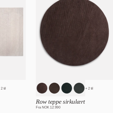
 2 til
+ 2 til
Row teppe sirkulært
Fra
NOK
12.990