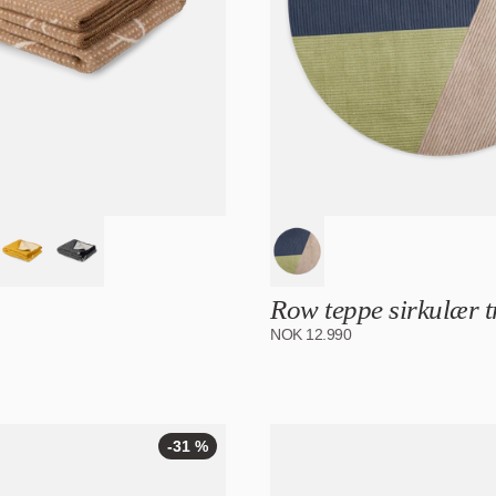
Row teppe sirkulær t
NOK
12.990
-31 %