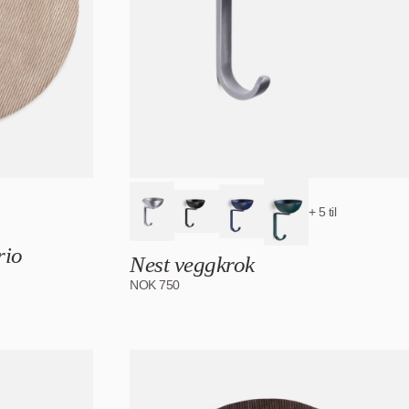
+ 5 til
rio
Nest veggkrok
NOK
750