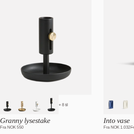
+ 8 til
Granny lysestake
Into vase
Fra
NOK
550
Fra
NOK
1.032
F