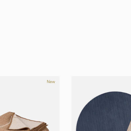
rsoy
Cecilia Xinyu Zhang
Elina Ulvio
Gridy
i Wulff
Stine Aas
Studio Terhedebrügge
Vera &
New