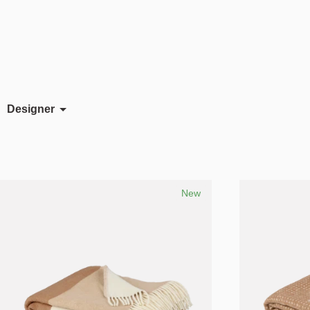
Designer
Ann Kristin Einarsen
Anne Hirvonen
Ayla Gü
Mariken Steen-Forgaard
Morten & Jonas
Rud
New