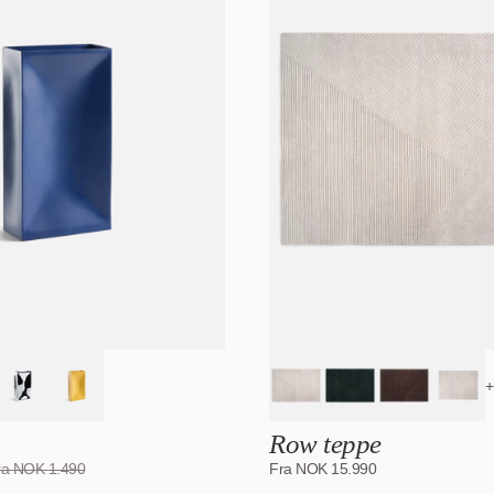
-31
%
+
Row teppe
ra
NOK
1.490
Fra
NOK
15.990