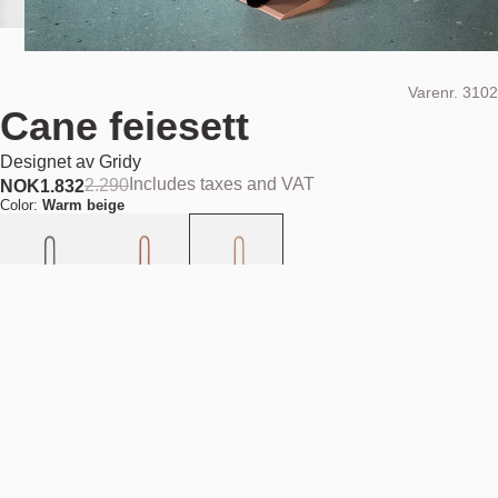
Varenr.
3102
Cane feiesett
Designet av
Gridy
Includes taxes and VAT
2.290
NOK
1.832
Color:
Warm beige
Legg i handlekurv
NOK 1.832
Estimert forsendelsesdato:
August 11, 2026