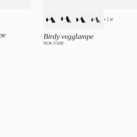
+ 1 til
pe
Birdy vegglampe
NOK
3.690