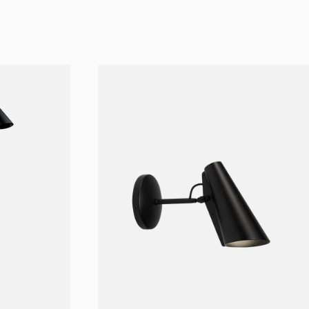
Utvalgt
Mest relevant
Bestselgende
Alfabetisk, A-Z
Alfabetisk, Å-A
Pris, lav til høy
Pris, høy til lav
Dato, gammel til ny
Dato, ny til gammel