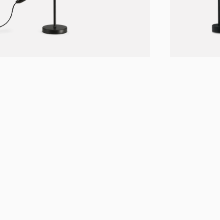
+ 2 til
Birdy bordlampe
Birdy swi
Fra
NOK
3.592
Fra
NOK
4.490
NOK
4.490