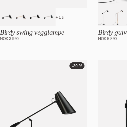
+ 1 til
Birdy swing vegglampe
Birdy gul
NOK
3.990
NOK
5.890
-20 %
-20
%