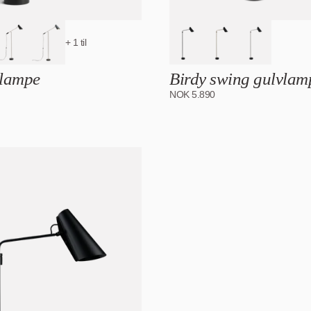
+ 1 til
vlampe
Birdy swing gulvlam
NOK
5.890