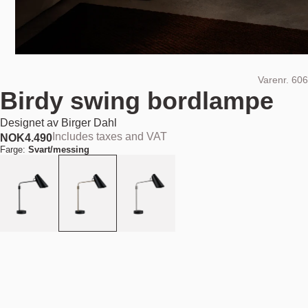
Varenr.
606
Birdy swing bordlampe
Designet av
Birger Dahl
Includes taxes and VAT
NOK
4.490
Farge:
Svart/messing
Legg i handlekurv
NOK 4.490