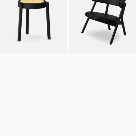
+ 2 til
Pal krakk
Oaki loungestol
Fra
NOK
4.990
NOK
17.990