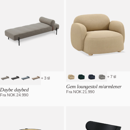
+ 7 til
+ 3 til
Gem loungestol m/armlener
Daybe daybed
Fra
NOK
21.990
Fra
NOK
24.990