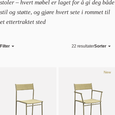
stoler – hvert møbel er laget for å gi deg både
stil og støtte, og gjøre hvert sete i rommet til
et ettertraktet sted
Filter
Sorter
22 resultater
Utvalgt
Mest relevant
Bestselgende
New
Alfabetisk, A-Z
Alfabetisk, Å-A
Pris, lav til høy
Pris, høy til lav
Dato, gammel til ny
Dato, ny til gammel