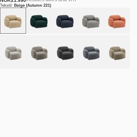
NOK
21.990
Tekstil:
Beige (Autumn 221)
Bestill
NOK 21.990