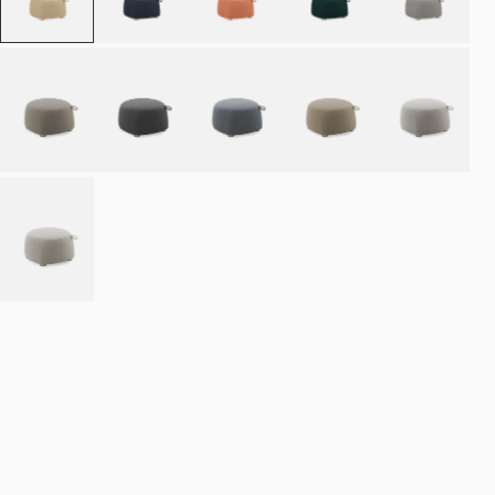
Bestill
NOK 10.990
Estimert leveringstid: 8–12 uker
Spesialbestilte produkter er unntatt angrerett.
Angrerett
·
Kjøpsvilkår