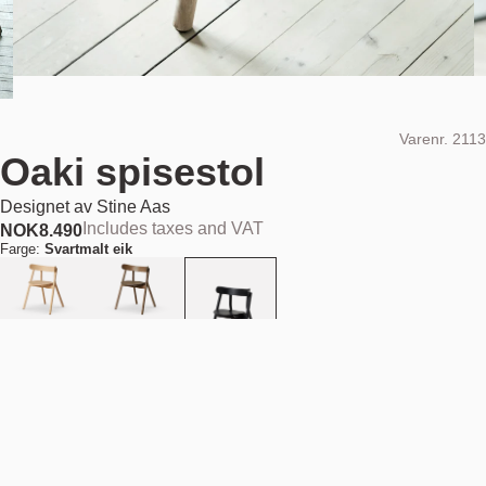
Varenr.
2113
Oaki spisestol
Designet av
Stine Aas
Includes taxes and VAT
NOK
8.490
Farge:
Svartmalt eik
Polstring:
Ingen polstring