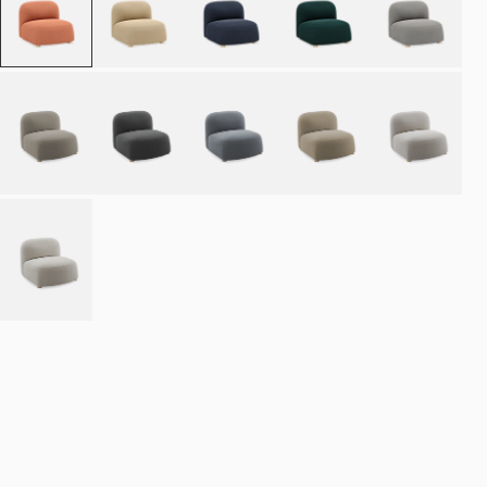
Bestill
NOK 15.990
Estimert leveringstid: 8–12 uker
Spesialbestilte produkter er unntatt angrerett.
Angrerett
·
Kjøpsvilkår