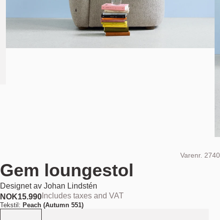
Varenr.
2740
Gem loungestol
Designet av
Johan Lindstén
Includes taxes and VAT
NOK
15.990
Tekstil:
Peach (Autumn 551)