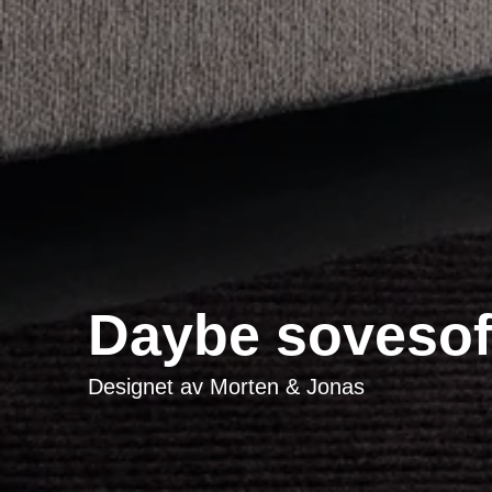
Daybe soveso
Designet av
Morten & Jonas