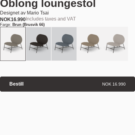
Oblong loungestol
Designet av
Mario Tsai
Includes taxes and VAT
NOK
16.990
Farge:
Brun (Brusvik 66)
Bestill
NOK 16.990
Estimert leveringstid: 8–12 uker
Spesialbestilte produkter er unntatt angrerett.
Angrerett
·
Kjøpsvilkår
Finn din nærmeste butikk