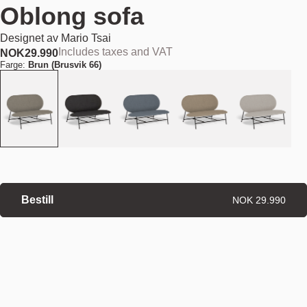
Oblong sofa
Designet av
Mario Tsai
Includes taxes and VAT
NOK
29.990
Farge:
Brun (Brusvik 66)
Bestill
NOK 29.990
Estimert leveringstid: 8–12 uker
Spesialbestilte produkter er unntatt angrerett.
Angrerett
·
Kjøpsvilkår
Finn din nærmeste butikk