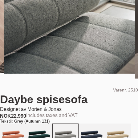
Varenr.
2510
Daybe spisesofa
Designet av
Morten & Jonas
Includes taxes and VAT
NOK
22.990
Tekstil:
Grey (Autumn 131)