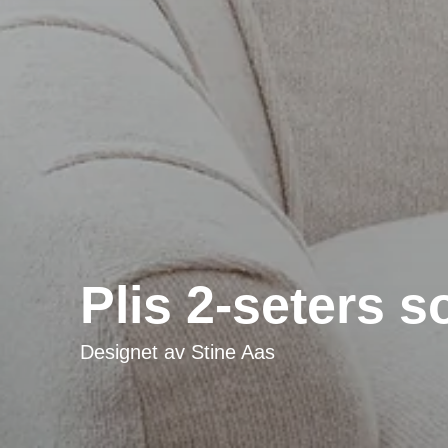
Plis 2-seters s
Designet av
Stine Aas