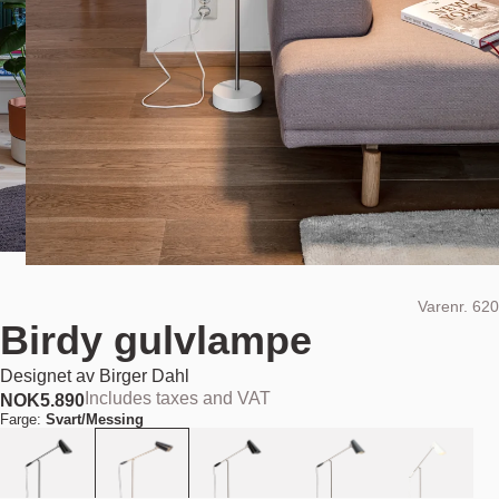
Varenr.
620
Birdy gulvlampe
Designet av
Birger Dahl
Includes taxes and VAT
NOK
5.890
Farge:
Svart/Messing