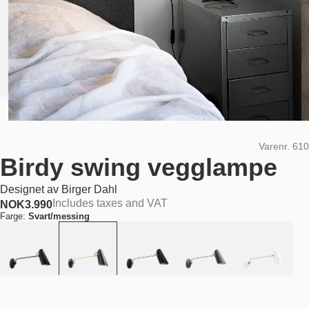
Varenr.
610
Birdy swing vegglampe
Designet av
Birger Dahl
Includes taxes and VAT
NOK
3.990
Farge:
Svart/messing