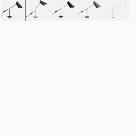
Legg i handlekurv
NOK 4.490
Estimert forsendelsesdato:
August 11, 2026
Finn din nærmeste butikk