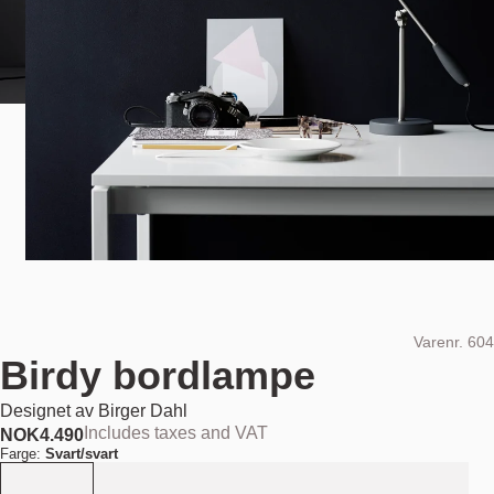
Varenr.
604
Birdy bordlampe
Designet av
Birger Dahl
Includes taxes and VAT
NOK
4.490
Farge:
Svart/svart