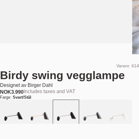
Varenr.
614
Birdy swing vegglampe
Designet av
Birger Dahl
Includes taxes and VAT
NOK
3.990
Farge:
Svart/Stål