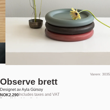
Varenr.
3035
Observe brett
Designet av
Ayla Gürsoy
Includes taxes and VAT
NOK
2.290
Farge:
Malt ask korallrød