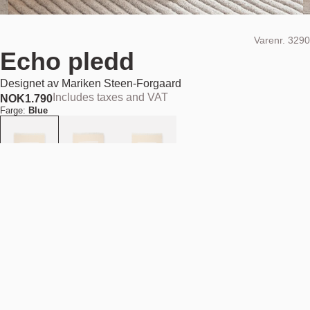
Varenr.
3290
Echo pledd
Designet av
Mariken Steen-Forgaard
Includes taxes and VAT
NOK
1.790
Farge:
Blue
Legg i handlekurv
NOK 1.790
Estimert forsendelsesdato:
August 11, 2026