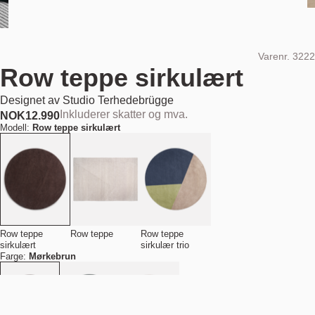
Varenr.
3222
Row teppe sirkulært
Designet av
Studio Terhedebrügge
Inkluderer skatter og mva.
NOK
12.990
Modell:
Row teppe sirkulært
Row teppe
Row teppe
Row teppe
sirkulært
sirkulær trio
Farge:
Mørkebrun