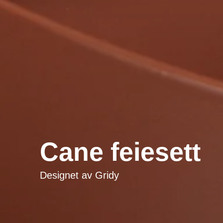
Cane feiesett
Designet av
Gridy