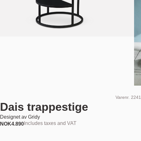
Varenr.
2241
Dais trappestige
Designet av
Gridy
Includes taxes and VAT
NOK
4.890