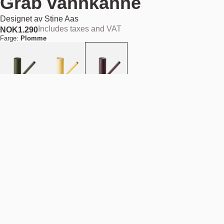
Grab vannkanne
Designet av
Stine Aas
Includes taxes and VAT
NOK
1.290
Farge:
Plomme
Ute av lager
NOK 1.290
Finn din nærmeste butikk
Beskrivelse