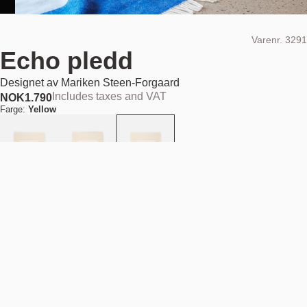
Varenr.
3291
Echo pledd
Designet av
Mariken Steen-Forgaard
Includes taxes and VAT
NOK
1.790
Farge:
Yellow
Legg i handlekurv
NOK 1.790
Estimert forsendelsesdato:
August 11, 2026