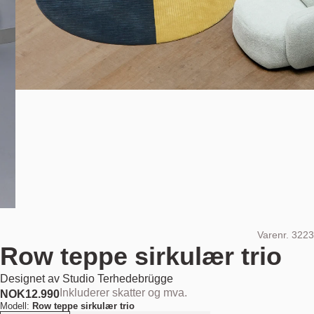
Varenr.
3223
Row teppe sirkulær trio
Designet av
Studio Terhedebrügge
Inkluderer skatter og mva.
NOK
12.990
Modell:
Row teppe sirkulær trio