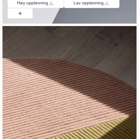
Høy oppløsning
Lav oppløsning