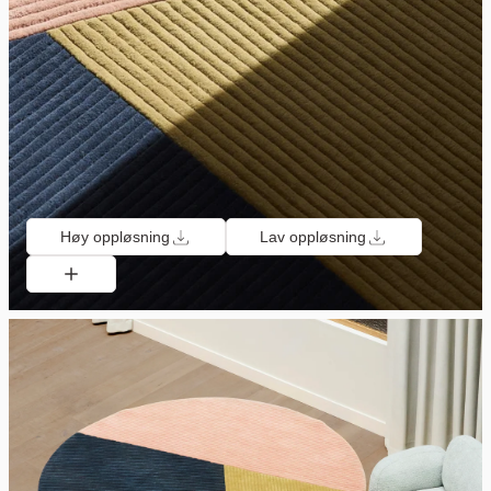
Høy oppløsning
Lav oppløsning