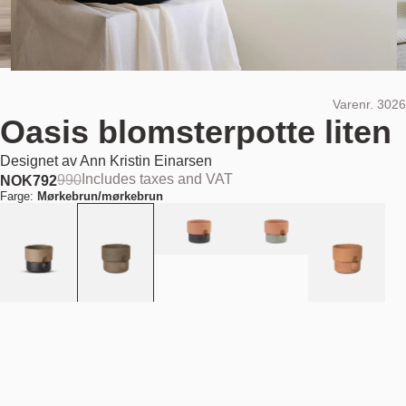
Varenr.
3026
Oasis blomsterpotte liten
Designet av
Ann Kristin Einarsen
Includes taxes and VAT
990
NOK
792
Farge:
Mørkebrun/mørkebrun
Legg i handlekurv
NOK 792