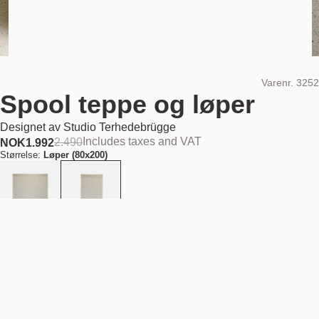
Varenr.
3252
Spool teppe og løper
Designet av
Studio Terhedebrügge
Includes taxes and VAT
2.490
NOK
1.992
Størrelse:
Løper (80x200)
Farge:
Grønn