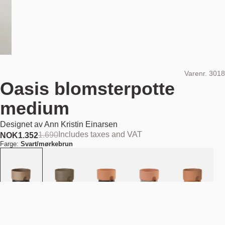
Varenr.
3018
Oasis blomsterpotte
medium
Designet av
Ann Kristin Einarsen
Includes taxes and VAT
1.690
NOK
1.352
Farge:
Svart/mørkebrun