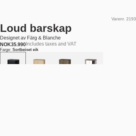
Varenr.
2193
Loud barskap
Designet av
Färg & Blanche
Includes taxes and VAT
NOK
35.990
Farge:
Sortbeiset eik
Legg i handlekurv
NOK 35.990
Estimert forsendelsesdato:
August 11, 2026