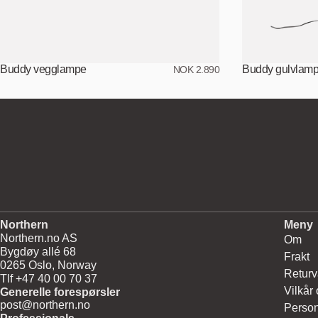
Buddy vegglampe
Buddy gulvlam
NOK 2.890
Northern
Meny
Northern.no AS
Om
Bygdøy allé 68
Frakt
0265 Oslo, Norway
Returv
Tlf +47 40 00 70 37
Vilkår
Generelle forespørsler
post@northern.no
Person