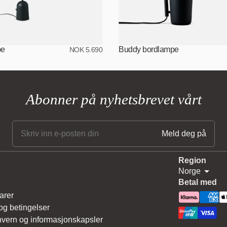
pe
Buddy bordlampe
NOK 5.690
Abonner på nyhetsbrevet vårt
Region
Norge
Betal med
arer
 og betingelser
vern og informasjonskapsler