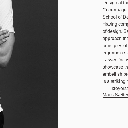
Design at th
Copenhagen,
School of De
Having compl
of design, S
approach tha
principles o
ergonomics.
Lassen focuse
showcase the
embellish p
is a striking
kroyers
Mads Sætte