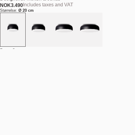
Includes taxes and VAT
NOK
3.490
Størrelse:
Ø 20 cm
Farge:
Svart
Antall
-
+