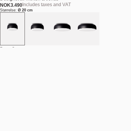
Includes taxes and VAT
NOK
3.490
Størrelse:
Ø 20 cm
Farge:
Svart
Antall
-
+