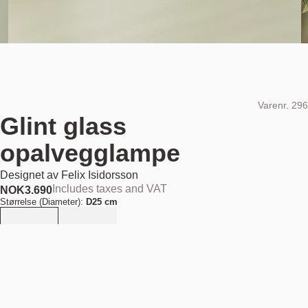
Varenr.
296
Glint glass
opalvegglampe
Designet av
Felix Isidorsson
Includes taxes and VAT
NOK
3.690
Størrelse (Diameter):
D25 cm