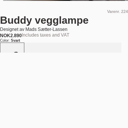
Varenr.
224
Buddy vegglampe
Designet av
Mads Sætter-Lassen
Includes taxes and VAT
NOK
2.890
Color:
Svart
Legg i handlekurv
NOK 2.890
Finn din nærmeste butikk